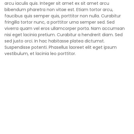
arcu iaculis quis. Integer sit amet ex sit amet arcu
bibendum pharetra non vitae est. Etiam tortor arcu,
faucibus quis semper quis, porttitor non nulla. Curabitur
fringilla tortor nunc, a porttitor urna semper sed. Sed
viverra quam vel eros ullamcorper porta. Nam accumsan
nisi eget lacinia pretium. Curabitur a hendrerit diam. Sed
sed justo orci. In hac habitasse platea dictumst.
Suspendisse potenti. Phasellus laoreet elit eget ipsum
vestibulum, et lacinia leo porttitor.
Nunc ornare sapien eu lectus eleifend fringilla. Vivamus
quis cursus felis. Proin auctor cursus posuere. Donec
pulvinar sodales nunc. Aenean sapien turpis, consequat
nec leo in, pharetra semper lacus. Nam tempus est in leo
congue, at vehicula tortor auctor. Vivamus imperdiet,
tortor vitae luctus pretium, ligula libero malesuada diam,
sed sagittis odio neque sed mi. Vestibulum maximus nisl
neque, interdum varius lorem efficitur et.