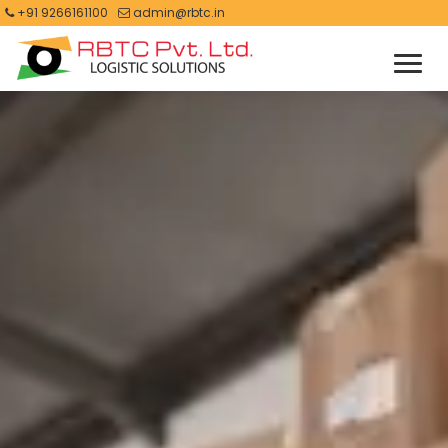
+91 9266161100
admin@rbtc.in