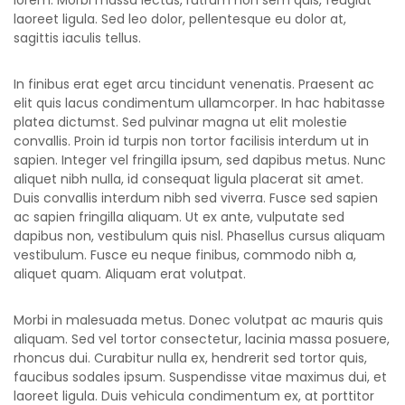
lorem. Morbi massa lectus, rutrum non sem quis, feugiat
laoreet ligula. Sed leo dolor, pellentesque eu dolor at,
sagittis iaculis tellus.
In finibus erat eget arcu tincidunt venenatis. Praesent ac
elit quis lacus condimentum ullamcorper. In hac habitasse
platea dictumst. Sed pulvinar magna ut elit molestie
convallis. Proin id turpis non tortor facilisis interdum ut in
sapien. Integer vel fringilla ipsum, sed dapibus metus. Nunc
aliquet nibh nulla, id consequat ligula placerat sit amet.
Duis convallis interdum nibh sed viverra. Fusce sed sapien
ac sapien fringilla aliquam. Ut ex ante, vulputate sed
dapibus non, vestibulum quis nisl. Phasellus cursus aliquam
vestibulum. Fusce eu neque finibus, commodo nibh a,
aliquet quam. Aliquam erat volutpat.
Morbi in malesuada metus. Donec volutpat ac mauris quis
aliquam. Sed vel tortor consectetur, lacinia massa posuere,
rhoncus dui. Curabitur nulla ex, hendrerit sed tortor quis,
faucibus sodales ipsum. Suspendisse vitae maximus dui, et
laoreet ligula. Duis vehicula condimentum ex, at porttitor