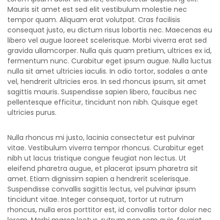
Mauris sit amet est sed elit vestibulum molestie nec
tempor quam. Aliquam erat volutpat. Cras facilisis
consequat justo, eu dictum risus lobortis nec. Maecenas eu
libero vel augue laoreet scelerisque. Morbi viverra erat sed
gravida ullamcorper. Nulla quis quam pretium, ultrices ex id,
fermentum nunc. Curabitur eget ipsum augue. Nulla luctus
nulla sit amet ultricies iaculis. In odio tortor, sodales a ante
vel, hendrerit ultricies eros. In sed rhoncus ipsum, sit amet
sagittis mauris. Suspendisse sapien libero, faucibus nec
pellentesque efficitur, tincidunt non nibh. Quisque eget
ultricies purus.
Nulla rhoncus mi justo, lacinia consectetur est pulvinar
vitae. Vestibulum viverra tempor rhoncus. Curabitur eget
nibh ut lacus tristique congue feugiat non lectus. Ut
eleifend pharetra augue, et placerat ipsum pharetra sit
amet. Etiam dignissim sapien a hendrerit scelerisque.
Suspendisse convallis sagittis lectus, vel pulvinar ipsum
tincidunt vitae. Integer consequat, tortor ut rutrum
rhoncus, nulla eros porttitor est, id convallis tortor dolor nec